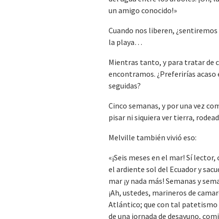
un amigo conocido!»
Cuando nos liberen, ¿sentiremos
la playa…
Mientras tanto, y para tratar d
encontramos. ¿Preferirías acaso 
seguidas?
Cinco semanas, y por una vez com
pisar ni siquiera ver tierra, rode
Melville también vivió eso:
«¡Seis meses en el mar! Sí lector,
el ardiente sol del Ecuador y sacu
mar ¡y nada más! Semanas y sema
¡Ah, ustedes, marineros de camar
Atlántico; que con tal patetismo 
de una jornada de desayuno, comi