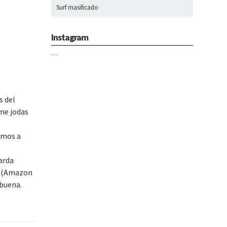
Surf masificado
Instagram
…
s del
 me jodas
amos a
arda
r» (Amazon
 buena.