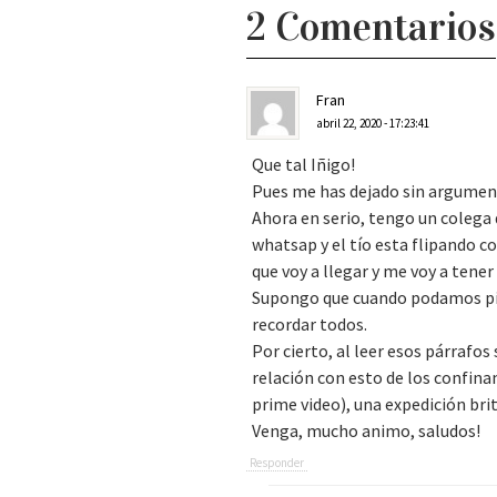
2 Comentarios
Fran
abril 22, 2020 - 17:23:41
Que tal Iñigo!
Pues me has dejado sin argume
Ahora en serio, tengo un coleg
whatsap y el tío esta flipando c
que voy a llegar y me voy a tene
Supongo que cuando podamos pisa
recordar todos.
Por cierto, al leer esos párrafo
relación con esto de los confina
prime video), una expedición bri
Venga, mucho animo, saludos!
Responder