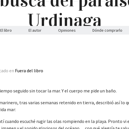
El libro
El autor
Opiniones
Dónde comprarlo
icado en
Fuera del libro
iempo seguido sin tocar la mar. Y el cuerpo me pide un baño.
arinero, tras varias semanas retenido en tierra, describió así lo q
rida mar:
tí cuando escuché rugir las olas rompiendo en la playa. Pronto vi e
la imagen y el sonido gloriosos del océano… con qué alegría te sal