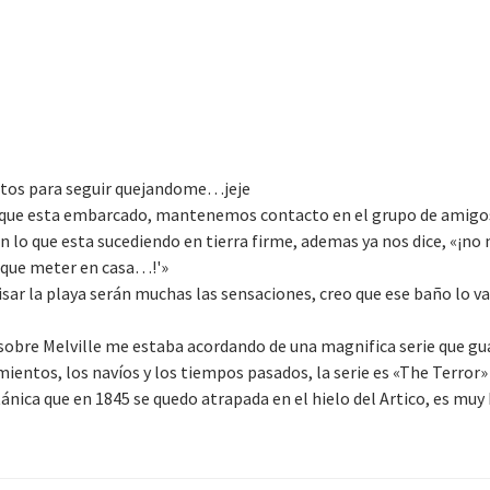
ntos para seguir quejandome…jeje
a que esta embarcado, mantenemos contacto en el grupo de amigo
on lo que esta sucediendo en tierra firme, ademas ya nos dice, «¡no
r que meter en casa…!'»
r la playa serán muchas las sensaciones, creo que ese baño lo v
s sobre Melville me estaba acordando de una magnifica serie que gu
mientos, los navíos y los tiempos pasados, la serie es «The Terro
tánica que en 1845 se quedo atrapada en el hielo del Artico, es muy