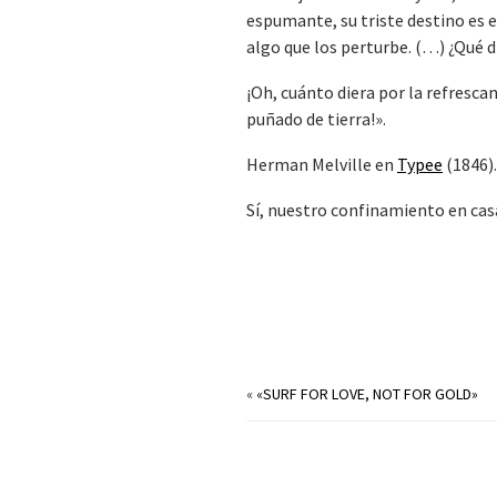
espumante, su triste destino es 
algo que los perturbe. (…) ¿Qué di
¡Oh, cuánto diera por la refresc
puñado de tierra!».
Herman Melville en
Typee
(1846)
Sí, nuestro confinamiento en casa
«
«SURF FOR LOVE, NOT FOR GOLD»