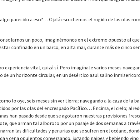
 algo parecido a eso?… Ojalá escuchemos el rugido de las olas ro
e consolarnos un poco, imaginémonos en el extremo opuesto al que
estar confinado en un barco, en alta mar, durante más de cinco s
o experiencia vital, quizá sí. Pero imagínate varios meses navega
ado de un horizonte circular, en un desértico azul salino inmisericor
 como lo oye, seis meses sin ver tierra; navegando a la caza de la b
didos por las olas del encrespado Pacífico… Encima, el cielo; alred
nas han pasado desde que se agotaron nuestras provisiones fresc
ote, que arman tal alboroto por un pasaje de dos semanas a través
narran las dificultades y penurias que se sufren en el océano, don
da y cena opulentos conversando, jugando naipes y bebiendo vino