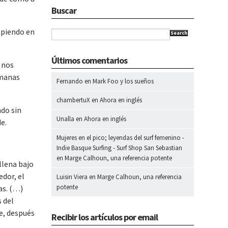
Buscar
mpiendo en
Search
Últimos comentarios
 nos
emanas
Fernando
en
Mark Foo y los sueños
chambertuX
en
Ahora en inglés
ndo sin
Unalla
en
Ahora en inglés
de.
Mujeres en el pico; leyendas del surf femenino -
Indie Basque Surfing - Surf Shop San Sebastian
en
Marge Calhoun, una referencia potente
allena bajo
edor, el
Luisin Viera
en
Marge Calhoun, una referencia
potente
as. (…)
 del
de, después
Recibir los artículos por email