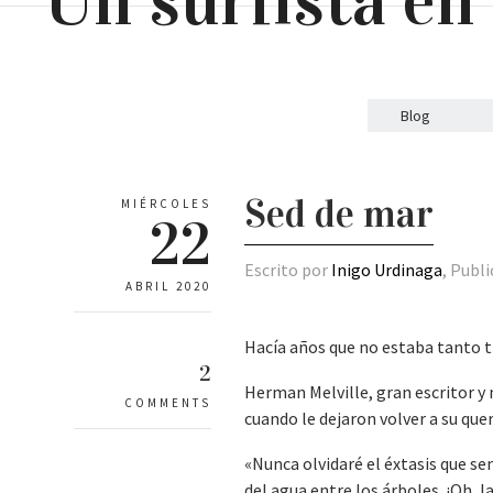
Blog
Sed de mar
MIÉRCOLES
22
Escrito por
Inigo Urdinaga
, Publ
ABRIL 2020
Hacía años que no estaba tanto t
2
Herman Melville, gran escritor y m
COMMENTS
cuando le dejaron volver a su que
«Nunca olvidaré el éxtasis que sen
del agua entre los árboles. ¡Oh, 