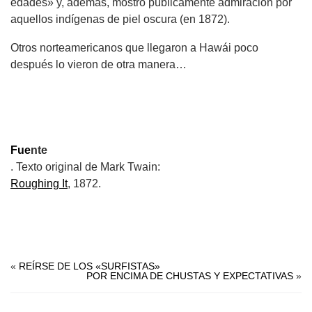
edades» y, además, mostró públicamente admiración por
aquellos indígenas de piel oscura (en 1872).
Otros norteamericanos que llegaron a Hawái poco
después lo vieron de otra manera…
.
.
Fue
nte
. Texto original de Mark Twain:
Roughing It
, 1872.
.
.
«
REÍRSE DE LOS «SURFISTAS»
POR ENCIMA DE CHUSTAS Y EXPECTATIVAS
»