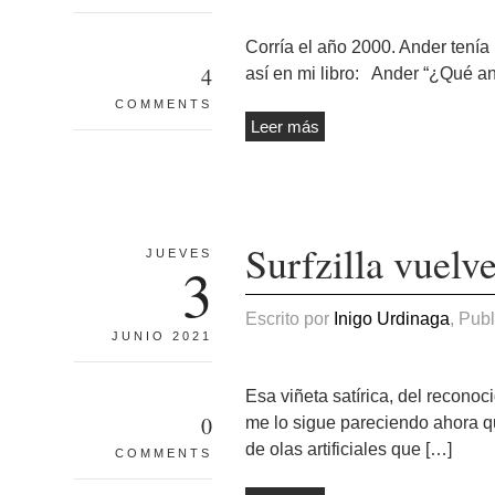
Corría el año 2000. Ander tenía
4
así en mi libro: Ander “¿Qué an
COMMENTS
Leer más
Surfzilla vuel
JUEVES
3
Escrito por
Inigo Urdinaga
, Pub
JUNIO 2021
Esa viñeta satírica, del recono
0
me lo sigue pareciendo ahora q
de olas artificiales que […]
COMMENTS