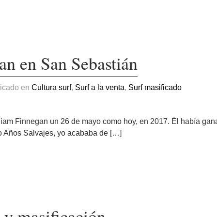
an en San Sebastián
licado en
Cultura surf
,
Surf a la venta
,
Surf masificado
lliam Finnegan un 26 de mayo como hoy, en 2017. Él había gan
ro Años Salvajes, yo acababa de […]
s y masificación