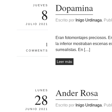
Dopamina
JUEVES
8
Escrito por
Inigo Urdinaga
, Pub
JULIO 2021
Eran fotomontajes preciosos. En 
1
la inferior mostraban escenas ex
surrealistas. En […]
COMMENTS
Leer más
Ander Rosa
LUNES
28
Escrito por
Inigo Urdinaga
, Pub
JUNIO 2021