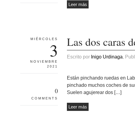
Leer más
Las dos caras d
MIÉRCOLES
3
Escrito por
Inigo Urdinaga
, Pub
NOVIEMBRE
2021
Están pinchando ruedas en Labe
pinchado muchos coches de surf
0
Suelen agujerear dos […]
COMMENTS
Leer más