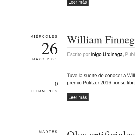
Leer más
William Finneg
MIÉRCOLES
26
Escrito por
Inigo Urdinaga
, Pub
MAYO 2021
Tuve la suerte de conocer a Wi
0
premio Pulitzer 2016 por su lib
COMMENTS
Leer más
Olas artificiale
MARTES