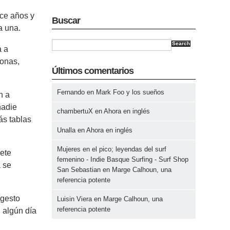
oce años y
Buscar
a una.
Search
a a
sonas,
Últimos comentarios
Fernando
en
Mark Foo y los sueños
n a
nadie
chambertuX
en
Ahora en inglés
ás tablas
Unalla
en
Ahora en inglés
Mujeres en el pico; leyendas del surf
iete
femenino - Indie Basque Surfing - Surf Shop
 se
San Sebastian
en
Marge Calhoun, una
referencia potente
 gesto
Luisin Viera
en
Marge Calhoun, una
referencia potente
 algún día