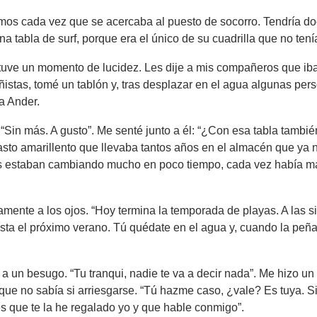
amos cada vez que se acercaba al puesto de socorro. Tendría d
a tabla de surf, porque era el único de su cuadrilla que no tení
, tuve un momento de lucidez. Les dije a mis compañeros que ib
añistas, tomé un tablón y, tras desplazar en el agua algunas per
a Ander.
 “Sin más. A gusto”. Me senté junto a él: “¿Con esa tabla tambié
asto amarillento que llevaba tantos años en el almacén que ya 
as estaban cambiando mucho en poco tiempo, cada vez había m
jamente a los ojos. “Hoy termina la temporada de playas. A las s
a el próximo verano. Tú quédate en el agua y, cuando la peña
a un besugo. “Tu tranqui, nadie te va a decir nada”. Me hizo un
ue no sabía si arriesgarse. “Tú hazme caso, ¿vale? Es tuya. Si
es que te la he regalado yo y que hable conmigo”.