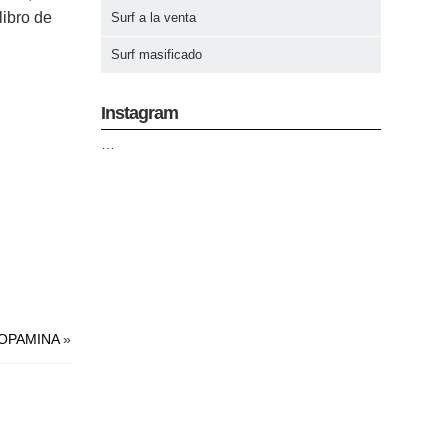
libro de
Surf a la venta
Surf masificado
Instagram
…
OPAMINA
»