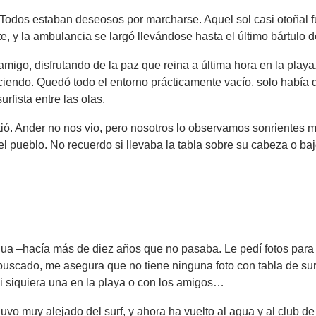
o. Todos estaban deseosos por marcharse. Aquel sol casi otoñal 
te, y la ambulancia se largó llevándose hasta el último bártulo d
go, disfrutando de la paz que reina a última hora en la playa
iendo. Quedó todo el entorno prácticamente vacío, solo había 
rfista entre las olas.
tió. Ander no nos vio, pero nosotros lo observamos sonrientes m
l pueblo. No recuerdo si llevaba la tabla sobre su cabeza o baj
ua –hacía más de diez años que no pasaba. Le pedí fotos para 
buscado, me asegura que no tiene ninguna foto con tabla de sur
 siquiera una en la playa o con los amigos…
vo muy alejado del surf, y ahora ha vuelto al agua y al club de 