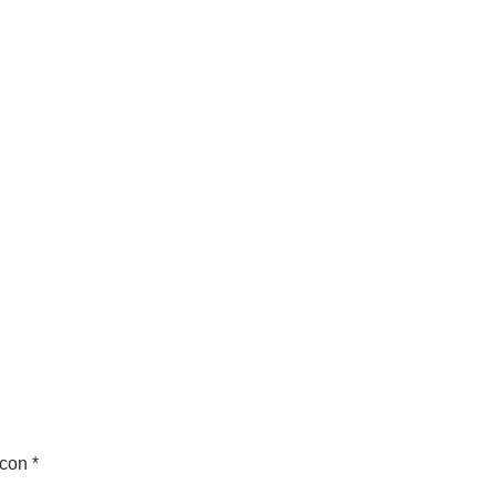
 con
*