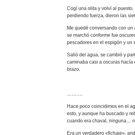
Cogí una olita y volví al puest
perdiendo fuerza, dieron las sie
Me quedé conversando con un ami
se marchó conforme fue oscurec
pescadores en el espigón y un su
Salió del agua, se cambió y par
caminaba casi a oscuras hacía e
brazo.
……….
Hace poco coincidimos en el ag
esto, y aunque ha buscado y re
cuando era chaval, ninguna… ni
Era un verdadero «fichaje», andu