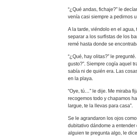
“¿Qué andas, fichaje?” le decí
venía casi siempre a pedirnos un
A la tarde, viéndolo en el agua
separar a los surfistas de los b
remé hasta donde se encontrab
“¿Qué, hay olitas?” le pregunté.
gusto?”. Siempre cogía aquel tr
sabía ni de quién era. Las cos
en la playa.
“Oye, tú…” le dije. Me miraba fi
recogemos todo y chapamos hast
largue, te la llevas para casa”.
Se le agrandaron los ojos como 
dubitativo dándome a entender q
alguien te pregunta algo, le dic