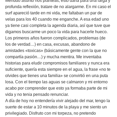
Menudo asunto nos planteas, esto daría para una larga y
profunda reflexión, tratare de no alargarme. En mi caso el
surf apareció tarde en mi vida, me faltaban un par de
velas para los 40 cuando me enganche. A esa edad uno
ya tiene casi completa la agenda diaria, así que tuve que
digamos buscarme un poco la vida para hacerle hueco.
Los primeros años fueron complicados, problemas (de
los de verdad…) en casa, excusas, abandono de
amistades «toxicas» (básicamente gente con la que no
compartía pasión…) y mucha mentira. Me inventaba
historias para eludir compromisos familiares y nunca era
suficiente, quería esta siempre en el agua, la frase «no te
olvides que tienes una familia» se convirtió en una puta
losa. Con el tiempo las aguas se calmaron y mi entorno
acabo por comprender que esto ya formaba parte de mi
vida y no tenia pensado renunciar.
A día de hoy no entendería vivir alejado del mar, tengo la
suerte de estar a 10 minutos de la playa y me siento un
privilegiado. Disfruto con mi torpeza, no pretendo